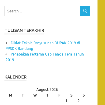
TULISAN TERAKHIR
Diklat Teknis Penyusunan DUPAK 2019 di
PPSDK Bandung
Penapakan Pertama Cap Tanda Tera Tahun
2019
KALENDER
August 2026
M
T
W
T
F
S
S
1
2